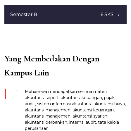
Total SKS
20
SAP ERP Introduction
2
Akuntansi Internasional
3
Seminar Akuntansi
3
Total SKS
21
Semester 8
6 SKS
Metode Penelitian Bisnis
3
Mata Kuliah Pilihan I
2
Valuasi
2
Mata Kuliah Pilihan II
2
Tugas Akhir
6
Career Roadmap
–
Akuntansi Perbankan
3
Total SKS
6
SAP ERP-
Configuration
–
Kerja Praktek
2
Manajemen Operasi
2
Leadership and Enterpreneurship
–
Yang Membedakan Dengan
Total SKS
20
Total SKS
15
Kampus Lain
Mahasiswa mendapatkan semua materi
akuntansi seperti akuntansi keuangan, pajak,
audit, sistem informasi akuntansi, akuntansi biaya,
akuntansi manajemen, akuntansi keuangan,
akuntansi manajemen, akuntansi syariah,
akuntansi perbankan, internal audit, tata kelola
perusahaan