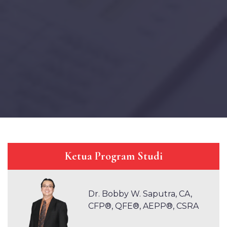
Ketua Program Studi
Dr. Bobby W. Saputra, CA,
CFP®️, QFE®️, AEPP®️, CSRA